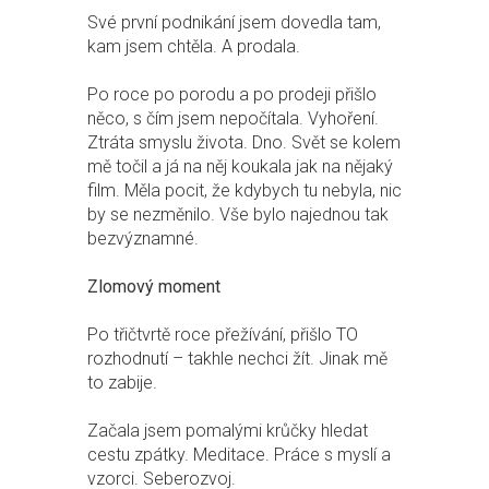
Své první podnikání jsem dovedla tam,
kam jsem chtěla. A prodala.
Po roce po porodu a po prodeji přišlo
něco, s čím jsem nepočítala. Vyhoření.
Ztráta smyslu života. Dno. Svět se kolem
mě točil a já na něj koukala jak na nějaký
film. Měla pocit, že kdybych tu nebyla, nic
by se nezměnilo. Vše bylo najednou tak
bezvýznamné.
Zlomový moment
Po třičtvrtě roce přežívání, přišlo TO
rozhodnutí – takhle nechci žít. Jinak mě
to zabije.
Začala jsem pomalými krůčky hledat
cestu zpátky. Meditace. Práce s myslí a
vzorci. Seberozvoj.