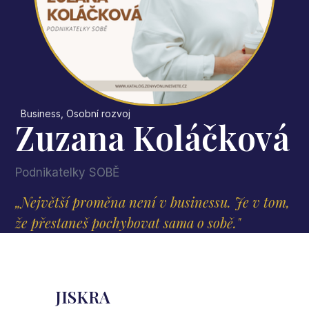
Business
,
Osobní rozvoj
Zuzana Koláčková
Podnikatelky SOBĚ
„Největší proměna není v businessu. Je v tom,
že přestaneš pochybovat sama o sobě."
JISKRA