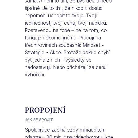
sama. A není to tím, že bys dělala něco
špatně. Je to tím, že nikdo ti dosud
nepomohl uchopit to tvoje. Tvoji
jedinečnost, tvoji cenu, tvoji nabídku.
Postavenou na tobě – ne na tom, co
funguje někomu jinému. Pracuji na
třech rovinách současně: Mindset •
Strategie • Akce. Protože pokud chybí
byť jedna z nich – výsledky se
nedostavují. Nebo přicházejí za cenu
vyhoření.
PROPOJENÍ
JAK SE SPOJIT
Spolupráce začíná vždy miniauditem
zdarma – 30 minut na videohovoru, kde