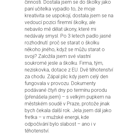
činnosti. Dostala jsem se do školky jako
paní učitelka vypadlo to, že moje
kreativita se uspokojí, dostala jsem se na
vedoucí pozici firemní školky, ale
nebavilo mě dělat úkony, které mi
nedávaly smysl. Po 3 letech padlo jasné
rozhodnutí: proč se starat o školku
někoho jiného, když se můžu starat o
svoji? Založila jsem své vlastní
soukromé jesle a školku. Firma, tým,
neziskovka, dotace z EU. Dvě těhotenství
za chodu. Zápal plic kdy jsem celý den
fungovala v provozu. Dokumenty
podávané čtyři dny po termínu porodu
(přenášela jsem) – s velkým pupkem na
městském soudě v Praze, protože jinak
bych čekala další rok. Jela jsem dál jako
fretka – v mužské energii, kde
odpočívání bylo slabost – ano i v
těhotenství.