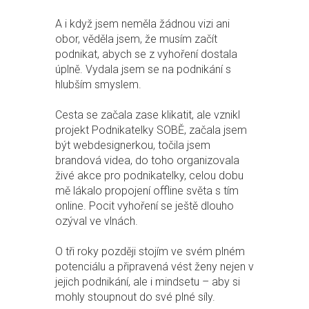
A i když jsem neměla žádnou vizi ani
obor, věděla jsem, že musím začít
podnikat, abych se z vyhoření dostala
úplně. Vydala jsem se na podnikání s
hlubším smyslem.
Cesta se začala zase klikatit, ale vznikl
projekt Podnikatelky SOBĚ, začala jsem
být webdesignerkou, točila jsem
brandová videa, do toho organizovala
živé akce pro podnikatelky, celou dobu
mě lákalo propojení offline světa s tím
online. Pocit vyhoření se ještě dlouho
ozýval ve vlnách.
O tři roky později stojím ve svém plném
potenciálu a připravená vést ženy nejen v
jejich podnikání, ale i mindsetu – aby si
mohly stoupnout do své plné síly.