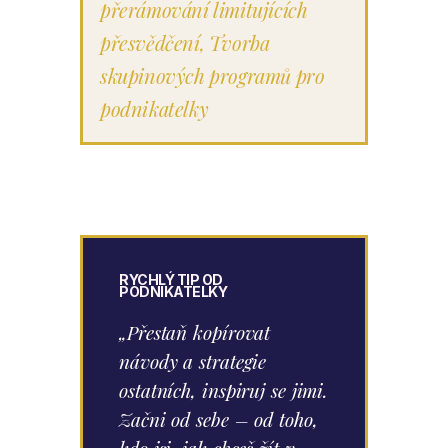
přerámování limitujících
přesvědčení
,
Tvorba
skupinových programů pro
podnikatelky
RYCHLÝ TIP OD
PODNIKATELKY
„Přestaň kopírovat
návody a strategie
ostatních, inspiruj se jimi.
Začni od sebe – od toho,