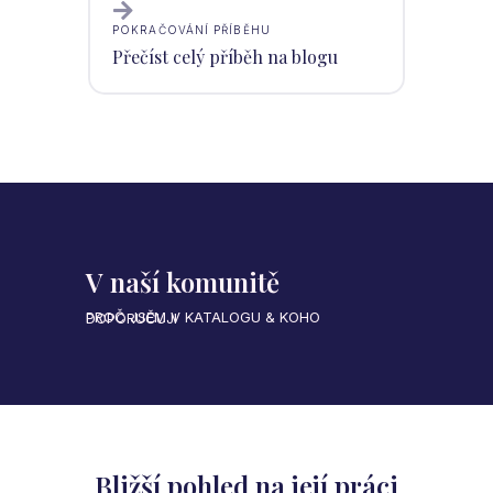
POKRAČOVÁNÍ PŘÍBĚHU
Přečíst celý příběh na blogu
V naší komunitě
PROČ JSEM V KATALOGU & KOHO DOPORUČUJI
Bližší pohled na její práci