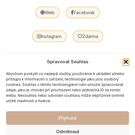
Web
Facebook
Instagram
Zdarma
LinkedIn
E-mail
Spravovat Souhlas
Abychom poskytli co nejlepší služby, používáme k ukládání a/nebo
přístupu k informacím o zařízení, technologie jako jsou soubory
cookies. Souhlas s těmito technologiemi nám umožní zpracovávat
údaje, jako je chování při procházení nebo jedinečná ID na tomto
webu. Nesouhlas nebo odvolání souhlasu může nepříznivě ovlivnit
určité vlastnosti a funkce.
Zpět
Přijmout
Odmítnout