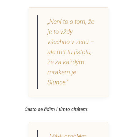
„Není to o tom, že
je to vždy
všechno v zenu –
ale mít tu jistotu,
že za každým
mrakem je
Slunce.“
Často se řídím i tímto citátem:
„Má-li problém