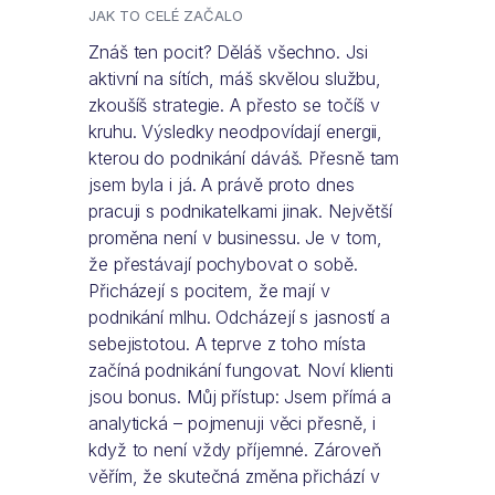
JAK TO CELÉ ZAČALO
Znáš ten pocit? Děláš všechno. Jsi
aktivní na sítích, máš skvělou službu,
zkoušíš strategie. A přesto se točíš v
kruhu. Výsledky neodpovídají energii,
kterou do podnikání dáváš. Přesně tam
jsem byla i já. A právě proto dnes
pracuji s podnikatelkami jinak. Největší
proměna není v businessu. Je v tom,
že přestávají pochybovat o sobě.
Přicházejí s pocitem, že mají v
podnikání mlhu. Odcházejí s jasností a
sebejistotou. A teprve z toho místa
začíná podnikání fungovat. Noví klienti
jsou bonus. Můj přístup: Jsem přímá a
analytická – pojmenuji věci přesně, i
když to není vždy příjemné. Zároveň
věřím, že skutečná změna přichází v