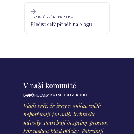
POKRAČOVÁNÍ PŘÍBĚHU
Přečíst celý příběh na blogu
V naší komunitě
PROČ JSEM V KATALOGU & KOHO DOPORUČUJI
Vladi věří, že ženy v online světě
nepotřebují jen další technické
návody. Potřebují bezpečný prostor,
kde mohou klást otázky. Potřebují