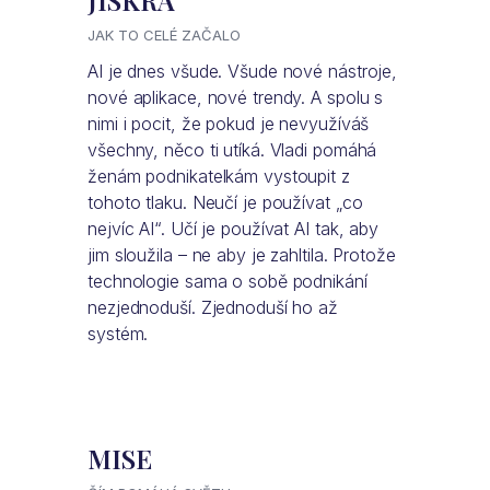
JISKRA
JAK TO CELÉ ZAČALO
AI je dnes všude. Všude nové nástroje,
nové aplikace, nové trendy. A spolu s
nimi i pocit, že pokud je nevyužíváš
všechny, něco ti utíká. Vladi pomáhá
ženám podnikatelkám vystoupit z
tohoto tlaku. Neučí je používat „co
nejvíc AI“. Učí je používat AI tak, aby
jim sloužila – ne aby je zahltila. Protože
technologie sama o sobě podnikání
nezjednoduší. Zjednoduší ho až
systém.
MISE