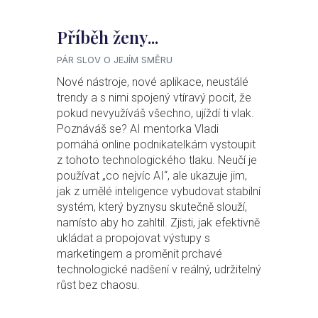
Příběh ženy...
PÁR SLOV O JEJÍM SMĚRU
Nové nástroje, nové aplikace, neustálé
trendy a s nimi spojený vtíravý pocit, že
pokud nevyužíváš všechno, ujíždí ti vlak.
Poznáváš se? AI mentorka Vladi
pomáhá online podnikatelkám vystoupit
z tohoto technologického tlaku. Neučí je
používat „co nejvíc AI“, ale ukazuje jim,
jak z umělé inteligence vybudovat stabilní
systém, který byznysu skutečně slouží,
namísto aby ho zahltil. Zjisti, jak efektivně
ukládat a propojovat výstupy s
marketingem a proměnit prchavé
technologické nadšení v reálný, udržitelný
růst bez chaosu.