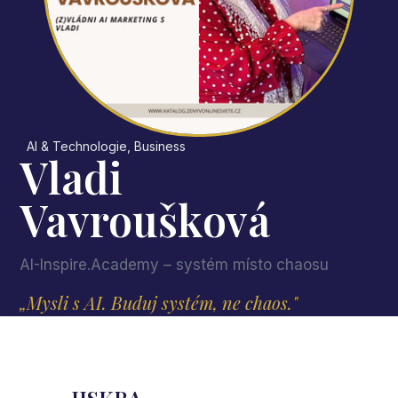
AI & Technologie
,
Business
Vladi
Vavroušková
AI-Inspire.Academy – systém místo chaosu
„Mysli s AI. Buduj systém, ne chaos."