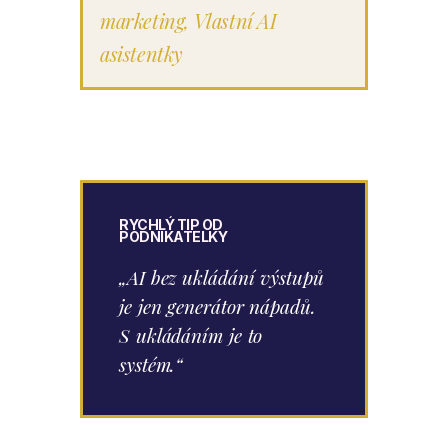
marketing
,
Vlastní AI
asistentky
RYCHLÝ TIP OD
PODNIKATELKY
„AI bez ukládání výstupů
je jen generátor nápadů.
S ukládáním je to
systém.“