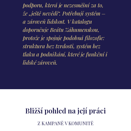
podporu, která je nezesměšní za to,
že „ještě nevědí“. Potřebují systém –
a zároveň lidskost. V katalogu
doporučuje Beátu Záhumenskou,
protože je spojuje podobná filozofie:
struktura bez tvrdosti, systém bez
tlaku a podnikání, které je funkční i
lidské zároveň.
Bližší pohled na její práci
Z KAMPANĚ V KOMUNITĚ