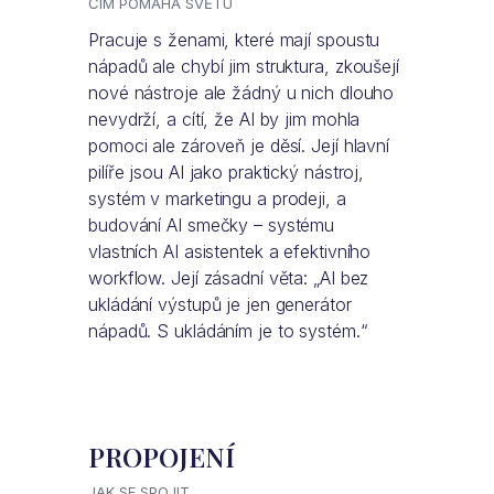
ČÍM POMÁHÁ SVĚTU
Pracuje s ženami, které mají spoustu
nápadů ale chybí jim struktura, zkoušejí
nové nástroje ale žádný u nich dlouho
nevydrží, a cítí, že AI by jim mohla
pomoci ale zároveň je děsí. Její hlavní
pilíře jsou AI jako praktický nástroj,
systém v marketingu a prodeji, a
budování AI smečky – systému
vlastních AI asistentek a efektivního
workflow. Její zásadní věta: „AI bez
ukládání výstupů je jen generátor
nápadů. S ukládáním je to systém.“
PROPOJENÍ
JAK SE SPOJIT