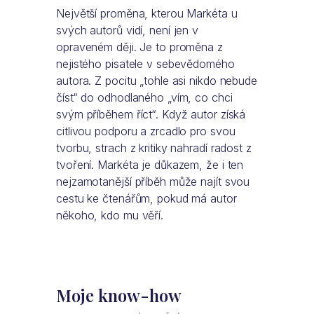
Největší proměna, kterou Markéta u
svých autorů vidí, není jen v
opraveném ději. Je to proměna z
nejistého pisatele v sebevědomého
autora. Z pocitu „tohle asi nikdo nebude
číst“ do odhodlaného „vím, co chci
svým příběhem říct“. Když autor získá
citlivou podporu a zrcadlo pro svou
tvorbu, strach z kritiky nahradí radost z
tvoření. Markéta je důkazem, že i ten
nejzamotanější příběh může najít svou
cestu ke čtenářům, pokud má autor
někoho, kdo mu věří.
Moje know-how