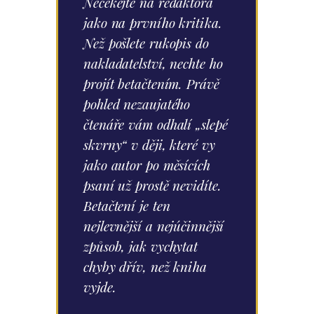
Nečekejte na redaktora
jako na prvního kritika.
Než pošlete rukopis do
nakladatelství, nechte ho
projít betačtením. Právě
pohled nezaujatého
čtenáře vám odhalí „slepé
skvrny“ v ději, které vy
jako autor po měsících
psaní už prostě nevidíte.
Betačtení je ten
nejlevnější a nejúčinnější
způsob, jak vychytat
chyby dřív, než kniha
vyjde.