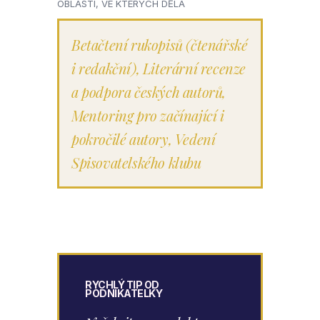
OBLASTI, VE KTERÝCH DĚLÁ
Betačtení rukopisů (čtenářské
i redakční)
,
Literární recenze
a podpora českých autorů
,
Mentoring pro začínající i
pokročilé autory
,
Vedení
Spisovatelského klubu
RYCHLÝ TIP OD
PODNIKATELKY