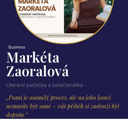
Business
Markéta
Zaoralová
Literární parťačka a betačtenářka
„Psaní je osamělý proces, ale na jeho konci
nemusíte být sami – váš příběh si zaslouží být
dopsán.“