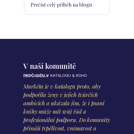
Přečíst celý příběh na blogu
V naší komunitě
PROČ JSEM V KATALOGU & KOHO DOPORUČUJI
Markéta je v katalogu proto, aby
podpořila ženy v jejich tvůrčích
ambicích a ukázala jim, že i psaní
knihy může mít svůj řád a
profesionální podporu. Do komunity
přináší trpělivost, vnímavost a