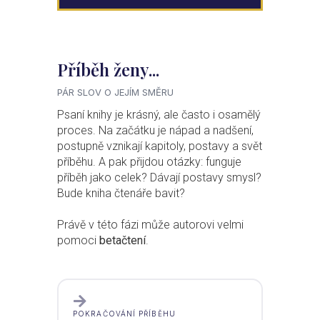
Příběh ženy...
PÁR SLOV O JEJÍM SMĚRU
Psaní knihy je krásný, ale často i osamělý
proces. Na začátku je nápad a nadšení,
postupně vznikají kapitoly, postavy a svět
příběhu. A pak přijdou otázky: funguje
příběh jako celek? Dávají postavy smysl?
Bude kniha čtenáře bavit?
Právě v této fázi může autorovi velmi
pomoci
betačtení
.
POKRAČOVÁNÍ PŘÍBĚHU